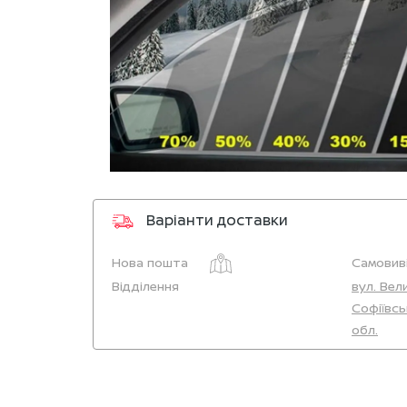
Варіанти доставки
Нова пошта
Самовиві
Відділення
вул. Вел
Софіївсь
обл.