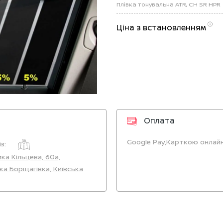
Плівка тонувальна ATR, CH SR HPR
Ціна з встановленням
Оплата
Google Pay,
Карткою онлайн
з:
ика Кільцева, 60а,
ка Борщагівка, Київська