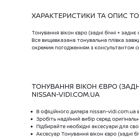
ХАРАКТЕРИСТИКИ ТА ОПИС ТОНУ
Тонування вікон євро (задні бічні + заднє
Вся вищевказана тонувальна плівка завжд
окремим погодженням з консультантом се
ТОНУВАННЯ ВІКОН ЄВРО (ЗАДНІ
NISSAN-VIDI.COM.UA
В офіційного дилера nissan-vidi.com.ua
Зробіть надійний вибір серед оригіналь
Підбирайте необхідні аксесуари для св
Аксесуар Тонування вікон євро (задні б