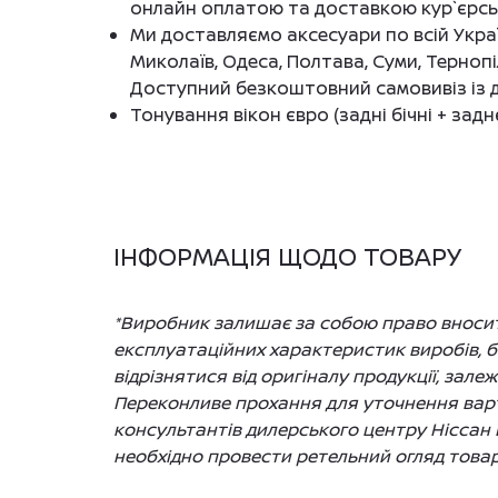
онлайн оплатою та доставкою кур`єрс
Ми доставляємо аксесуари по всій Україн
Миколаїв, Одеса, Полтава, Суми, Тернопі
Доступний безкоштовний самовивіз із д
Тонування вікон євро (задні бічні + задн
ІНФОРМАЦІЯ ЩОДО ТОВАРУ
*Виробник залишає за собою право вносити
експлуатаційних характеристик виробів, 
відрізнятися від оригіналу продукції, зале
Переконливе прохання для уточнення варто
консультантів дилерського центру Ніссан 
необхідно провести ретельний огляд товар