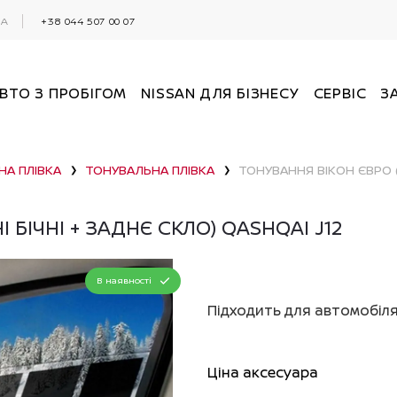
0А
+38 044 507 00 07
ВТО З ПРОБІГОМ
NISSAN ДЛЯ БІЗНЕСУ
СЕРВІС
З
НА ПЛІВКА
ТОНУВАЛЬНА ПЛІВКА
❯
❯
 БІЧНІ + ЗАДНЄ СКЛО) QASHQAI J12
В наявності
Підходить для автомобіля
Ціна аксесуара