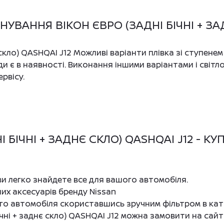
ВАННЯ ВІКОН ЄВРО (ЗАДНІ БІЧНІ + ЗАД
 скло) QASHQAI J12 Можливі варіанти плівка зі ступенем
и є в наявності. Виконання іншими варіантами і світ
рвісу.
 БІЧНІ + ЗАДНЄ СКЛО) QASHQAI J12 - К
 ви легко знайдете все для вашого автомобіля.
них аксесуарів бренду Nissan
ого автомобіля скориставшись зручним фільтром в кат
ічні + заднє скло) QASHQAI J12 можна замовити на сай