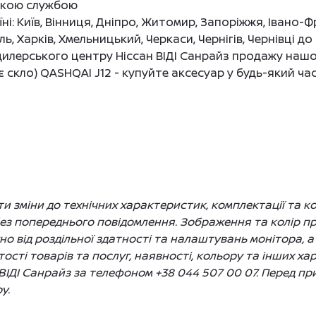
ькою службою
і: Київ, Вінниця, Дніпро, Житомир, Запоріжжя, Івано-Ф
ль, Харків, Хмельницький, Черкаси, Чернігів, Чернівці 
илерського центру Ніссан ВІДІ Санрайз продажу нашо
є скло) QASHQAI J12 - купуйте аксесуар у будь-який час
 зміни до технічних характеристик, комплектації та ко
без попереднього повідомлення. Зображення та колір 
жно від роздільної здатності та налаштувань монітора, а
сті товарів та послуг, наявності, кольору та інших ха
ВІДІ Санрайз за телефоном +38 044 507 00 07. Перед п
у.