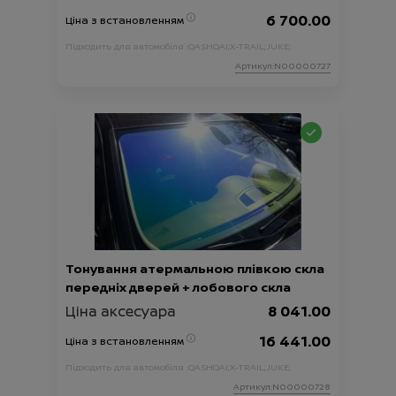
6 700.00
Ціна з встановленням
Підходить для автомобіля :
QASHQAI;
X-TRAIL;
JUKE;
Артикул:N00000727
Тонування атермальною плівкою скла
передніх дверей + лобового скла
Ціна аксесуара
8 041.00
16 441.00
Ціна з встановленням
Підходить для автомобіля :
QASHQAI;
X-TRAIL;
JUKE;
Артикул:N00000728