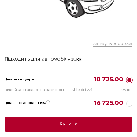
Артикул:N00000735
Підходить для автомобіля:
JUKE;
10 725.00
Ціна аксесуара
Викрійка стандартна захисної плівки PPF DYNOshilds (1.22)
Shield(1.22)
1.95 шт
16 725.00
Ціна з встановленням
Купити