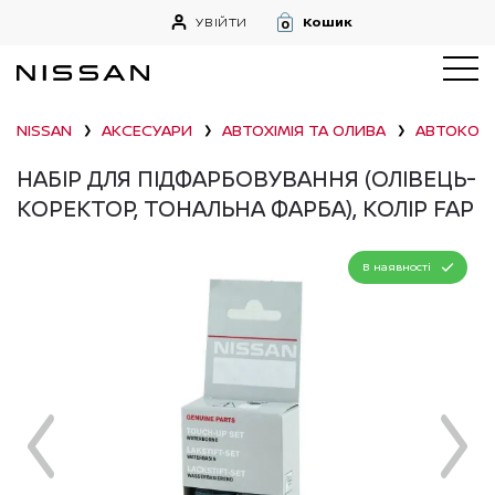
УВІЙТИ
Кошик
0
NISSAN
АКСЕСУАРИ
АВТОХІМІЯ ТА ОЛИВА
АВТОКОС
❯
❯
❯
НАБІР ДЛЯ ПІДФАРБОВУВАННЯ (ОЛІВЕЦЬ-
КОРЕКТОР, ТОНАЛЬНА ФАРБА), КОЛІР FAP
В наявності