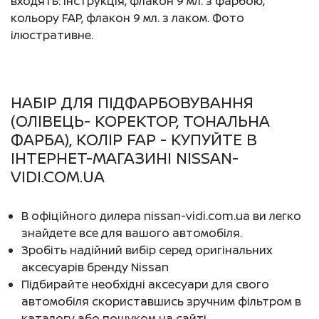
входять: інструкція, флакон 9 мл. з фарбою,
кольору FAP, флакон 9 мл. з лаком. Фото
ілюстративне.
НАБІР ДЛЯ ПІДФАРБОВУВАННЯ
(ОЛІВЕЦЬ- КОРЕКТОР, ТОНАЛЬНА
ФАРБА), КОЛІР FAP - КУПУЙТЕ В
ІНТЕРНЕТ-МАГАЗИНІ NISSAN-
VIDI.COM.UA
В офіційного дилера nissan-vidi.com.ua ви легко
знайдете все для вашого автомобіля.
Зробіть надійний вибір серед оригінальних
аксесуарів бренду Nissan
Підбирайте необхідні аксесуари для свого
автомобіля скориставшись зручним фільтром в
каталогу або пошуком на сайті