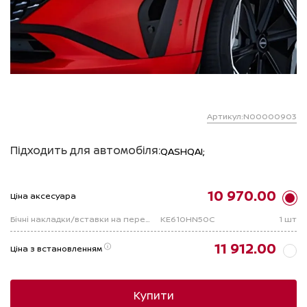
Артикул:N00000903
Підходить для автомобіля:
QASHQAI;
10 970.00
Ціна аксесуара
Бічні накладки/вставки на передній бампер (Sport Pack - Carbon)
KE610HN50C
1 шт
11 912.00
Ціна з встановленням
Купити