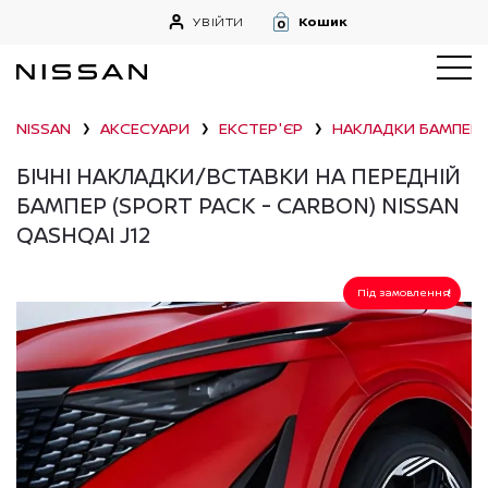
УВІЙТИ
Кошик
0
NISSAN
АКСЕСУАРИ
ЕКСТЕР'ЄР
НАКЛАДКИ БАМПЕРІ
❯
❯
❯
БІЧНІ НАКЛАДКИ/ВСТАВКИ НА ПЕРЕДНІЙ
БАМПЕР (SPORT PACK - CARBON) NISSAN
QASHQAI J12
Під замовлення