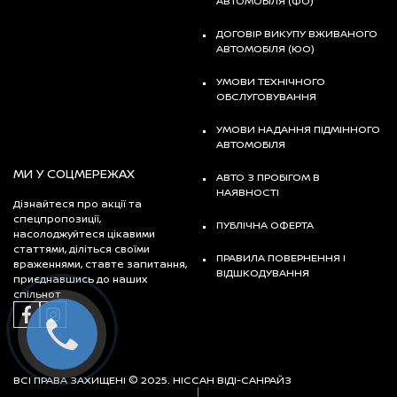
АВТОМОБІЛЯ (ФО)
ДОГОВІР ВИКУПУ ВЖИВАНОГО
АВТОМОБІЛЯ (ЮО)
УМОВИ ТЕХНІЧНОГО
ОБСЛУГОВУВАННЯ
УМОВИ НАДАННЯ ПІДМІННОГО
АВТОМОБІЛЯ
МИ У СОЦМЕРЕЖАХ
АВТО З ПРОБІГОМ В
НАЯВНОСТІ
Дізнайтеся про акції та
спецпропозиції,
ПУБЛІЧНА ОФЕРТА
насолоджуйтеся цікавими
статтями, діліться своїми
ПРАВИЛА ПОВЕРНЕННЯ І
враженнями, ставте запитання,
ВІДШКОДУВАННЯ
приєднавшись до наших
спільнот
ВСІ ПРАВА ЗАХИЩЕНІ © 2025. НІССАН ВІДІ-САНРАЙЗ