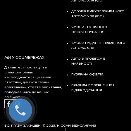
АВТОМОБІЛЯ (ФО)
ДОГОВІР ВИКУПУ ВЖИВАНОГО
АВТОМОБІЛЯ (ЮО)
УМОВИ ТЕХНІЧНОГО
ОБСЛУГОВУВАННЯ
УМОВИ НАДАННЯ ПІДМІННОГО
АВТОМОБІЛЯ
МИ У СОЦМЕРЕЖАХ
АВТО З ПРОБІГОМ В
НАЯВНОСТІ
Дізнайтеся про акції та
спецпропозиції,
ПУБЛІЧНА ОФЕРТА
насолоджуйтеся цікавими
статтями, діліться своїми
ПРАВИЛА ПОВЕРНЕННЯ І
враженнями, ставте запитання,
ВІДШКОДУВАННЯ
приєднавшись до наших
спільнот
ВСІ ПРАВА ЗАХИЩЕНІ © 2025. НІССАН ВІДІ-САНРАЙЗ