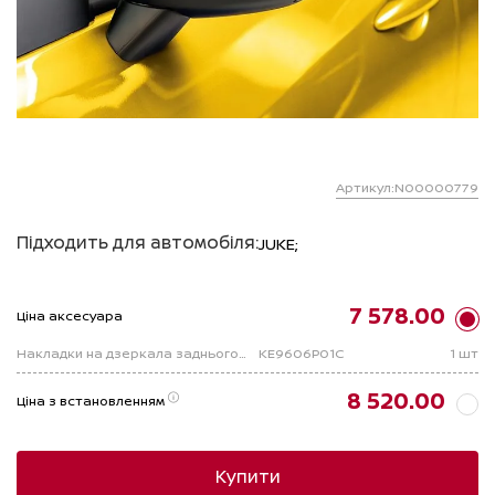
Артикул:N00000779
Підходить для автомобіля:
JUKE;
7 578.00
Ціна аксесуара
Накладки на дзеркала заднього виду Carbon Black, к-кт 2 шт. Juke F16B
KE9606P01C
1 шт
8 520.00
Ціна з встановленням
Купити