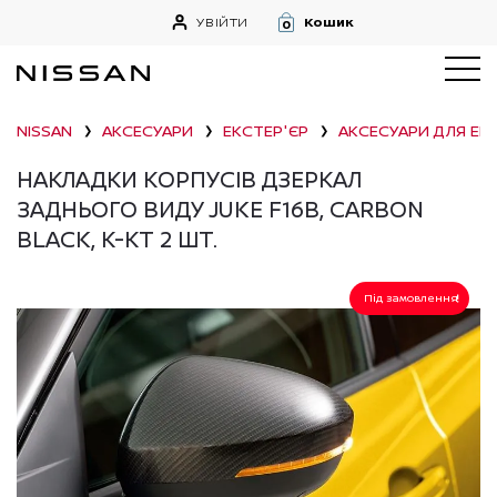
УВІЙТИ
Кошик
0
NISSAN
АКСЕСУАРИ
ЕКСТЕР'ЄР
АКСЕСУАРИ ДЛЯ ЕК
❯
❯
❯
НАКЛАДКИ КОРПУСІВ ДЗЕРКАЛ
ЗАДНЬОГО ВИДУ JUKE F16B, CARBON
BLACK, К-КТ 2 ШТ.
Під замовлення