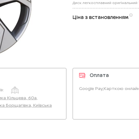
Ціна з встановленням
Оплата
Google Pay,
Карткою онлайн
з:
ика Кільцева, 60а,
ка Борщагівка, Київська