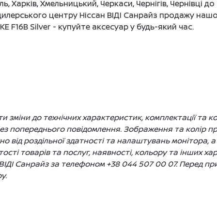
ль, Харків, Хмельницький, Черкаси, Чернігів, Чернівці 
илерського центру Ніссан ВІДІ Санрайз продажу нашо
E F16B Silver - купуйте аксесуар у будь-який час.
 зміни до технічних характеристик, комплектації та ко
без попереднього повідомлення. Зображення та колір 
жно від роздільної здатності та налаштувань монітора, а
сті товарів та послуг, наявності, кольору та інших ха
ВІДІ Санрайз за телефоном +38 044 507 00 07. Перед п
у.