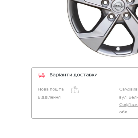
Варіанти доставки
Нова пошта
Самовиві
Відділення
вул. Вел
Софіївсь
обл.