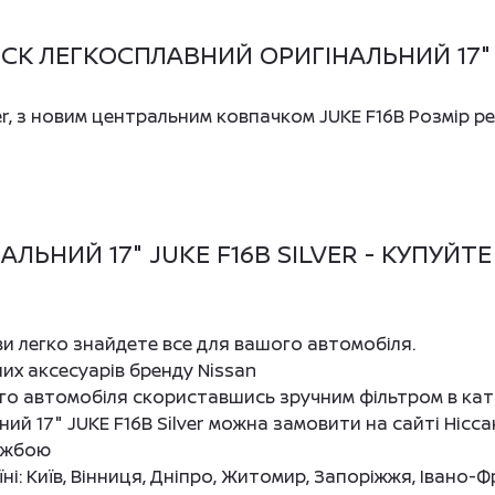
К ЛЕГКОСПЛАВНИЙ ОРИГІНАЛЬНИЙ 17" J
er, з новим центральним ковпачком JUKE F16B Розмір ре
ЬНИЙ 17" JUKE F16B SILVER - КУПУЙТЕ
 ви легко знайдете все для вашого автомобіля.
них аксесуарів бренду Nissan
ого автомобіля скориставшись зручним фільтром в кат
ий 17" JUKE F16B Silver можна замовити на сайті Ніс
ужбою
і: Київ, Вінниця, Дніпро, Житомир, Запоріжжя, Івано-Ф