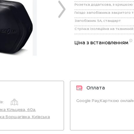
Гніздо запобіжника закритого т
Запобіжник 5А, стандарт
Стрічка ізоляційна на тканинній
Ціна з встановленням
Оплата
Google Pay,
Карткою онлайн
з:
ика Кільцева, 60а,
ка Борщагівка, Київська