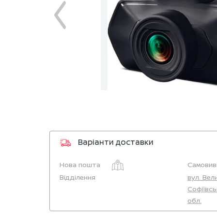
Варіанти доставки
Нова пошта
Самовиві
Відділення
вул. Вел
Софіївсь
обл.