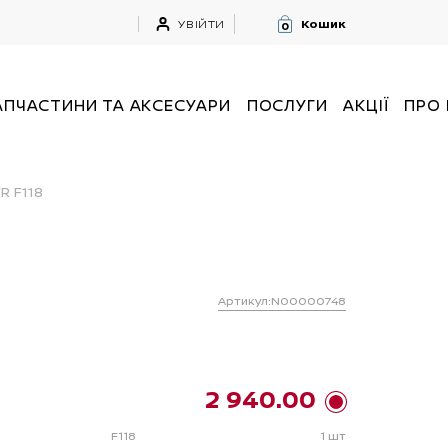
УВІЙТИ
Кошик
0
АПЧАСТИНИ ТА АКСЕСУАРИ
ПОСЛУГИ
АКЦІЇ
ПРО
R F118
Артикул:N00000748
2 940.00
F118
1 шт