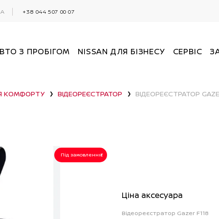
0А
+38 044 507 00 07
ВТО З ПРОБІГОМ
NISSAN ДЛЯ БІЗНЕСУ
СЕРВІС
З
Я КОМФОРТУ
ВІДЕОРЕЄСТРАТОР
ВІДЕОРЕЄСТРАТОР GAZE
❯
❯
Під замовлення
Ціна аксесуара
Відеореєстратор Gazer F118