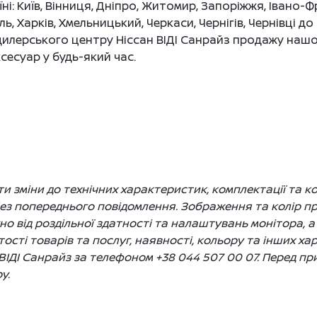
і: Київ, Вінниця, Дніпро, Житомир, Запоріжжя, Івано-Ф
ль, Харків, Хмельницький, Черкаси, Чернігів, Чернівці 
илерського центру Ніссан ВІДІ Санрайз продажу нашо
сесуар у будь-який час.
 зміни до технічних характеристик, комплектації та ко
без попереднього повідомлення. Зображення та колір 
жно від роздільної здатності та налаштувань монітора, а
сті товарів та послуг, наявності, кольору та інших ха
ВІДІ Санрайз за телефоном +38 044 507 00 07. Перед п
у.