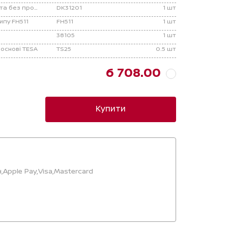
Розетка додаткова, з кришкою та без проводки
DK31201
1 шт
ипу FH511
FH511
1 шт
38105
1 шт
 основі TESA
TS25
0.5 шт
6 708.00
Купити
,
Apple Pay,
Visa,
Mastercard