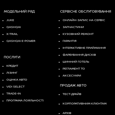
МОДЕЛЬНИЙ РЯД
СЕРВІСНЕ ОБСЛУГОВУВАННЯ
JUKE
ОНЛАЙН-ЗАПИС НА СЕРВІС
QASHQAI
ЗАПЧАСТИНИ
X-TRAIL
КУЗОВНИЙ РЕМОНТ
QASHQAI E-POWER
ГАРАНТІЯ
ІНТЕРАКТИВНЕ ПРИЙМАННЯ
ФАРБУВАННЯ ДИСКІВ
ПОСЛУГИ
ШИННИЙ ГОТЕЛЬ
КРЕДИТ
РЕГЛАМЕНТ ТО
ЛІЗИНГ
АКСЕСУАРИ
ОЦІНКА АВТО
ПРОДАЖ АВТО
VIDI SELECT
TRADE-IN
ТЕСТ-ДРАЙВ
ПРОГРАМА ЛОЯЛЬНОСТІ
КОРПОРАТИВНИМ КЛІЄНТАМ
АРХІВ