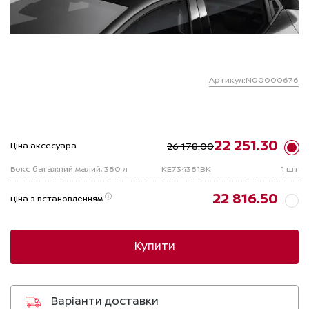
Артикул:N00000676
22 251.30
26 178.00
Ціна аксесуара
Бокс багажний малий, 380 л
KE734381BK
1 шт
22 816.50
Ціна з встановленням
Купити
Варіанти доставки