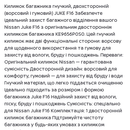
Килимок багажника гнучкий, двохсторонній
(ворсовий і гумовий) JUKE F16 Забезпечте
ідеальний захист багажного відділення вашого
Nissan Juke F16 з оригінальним двостороннім
килимком багажника KE9656P0S0. Цей гнучкий
килимок має дві функціональні сторони: ворсову
для щоденного використання та гумову для
захисту від вологи, бруду і пошкоджень. Переваги:
Оригінальний килимок Nissan — гарантована
сумісність Двосторонній дизайн: ворсовий для
комфорту, гумовий — для захисту від бруду і води
Гнучкий матеріал, що легко піддається очищенню
Ідеально підходить за розміром і формою
багажника Juke F16 Надійний захист від вологи,
піску, бруду і пошкоджень Сумісність: спеціально
для Nissan Juke F16 Комплектація: 1 двосторонній
килимок багажника Підтримуйте чистоту
багажника у будь-яких умовах з килимком