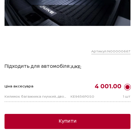
Артикул:N00000667
Підходить для автомобіля:
JUKE;
4 001.00
Ціна аксесуара
Килимок багажника гнучкий, двохсторонній (ворсовий і гумовий) JUKE F16
KE9656P0S0
1 шт
Купити