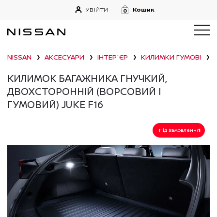
УВІЙТИ
Кошик
0
NISSAN
АКСЕСУАРИ
ІНТЕР'ЄР
КИЛИМКИ ГУМОВІ
❯
❯
❯
❯
КИЛИМОК БАГАЖНИКА ГНУЧКИЙ,
ДВОХСТОРОННІЙ (ВОРСОВИЙ І
ГУМОВИЙ) JUKE F16
Під замовлення