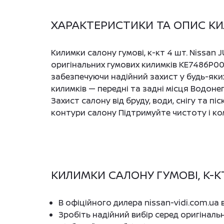
ХАРАКТЕРИСТИКИ ТА ОПИС КИЛИ
Килимки салону гумові, к-кт 4 шт. Nissan 
оригінальних гумових килимків KE7486P00
забезпечуючи надійний захист у будь-яких
килимків — передні та задні місця Водоне
Захист салону від бруду, води, снігу та пі
контури салону Підтримуйте чистоту і к
КИЛИМКИ САЛОНУ ГУМОВІ, К-КТ 
В офіційного дилера nissan-vidi.com.ua
Зробіть надійний вибір серед оригіналь