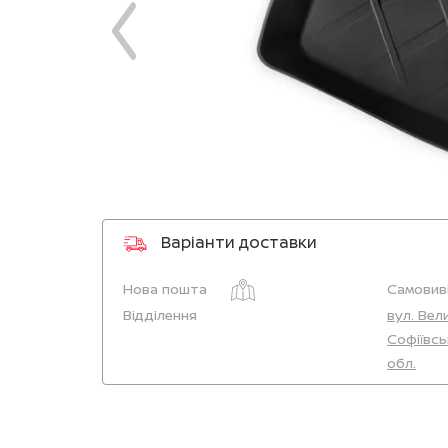
Варіанти доставки
Нова пошта
Самовиві
Відділення
вул. Вел
Софіївсь
обл.