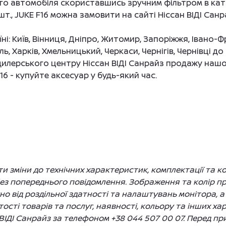
ого автомобіля скориставшись зручним фільтром в кат
 шт., JUKE F16 можна замовити на сайті Ніссан ВІДІ С
і: Київ, Вінниця, Дніпро, Житомир, Запоріжжя, Івано-Ф
ль, Харків, Хмельницький, Черкаси, Чернігів, Чернівці 
илерського центру Ніссан ВІДІ Санрайз продажу нашо
F16 - купуйте аксесуар у будь-який час.
 зміни до технічних характеристик, комплектації та ко
без попереднього повідомлення. Зображення та колір 
жно від роздільної здатності та налаштувань монітора, а
сті товарів та послуг, наявності, кольору та інших ха
ВІДІ Санрайз за телефоном +38 044 507 00 07. Перед п