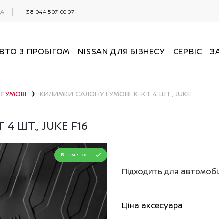
0А
+38 044 507 00 07
ВТО З ПРОБІГОМ
NISSAN ДЛЯ БІЗНЕСУ
СЕРВІС
З
 ГУМОВІ
КИЛИМКИ САЛОНУ ГУМОВІ, К-КТ 4 ШТ., JUKE F16
❯
4 ШТ., JUKE F16
В наявності
Підходить для автомобі
Ціна аксесуара