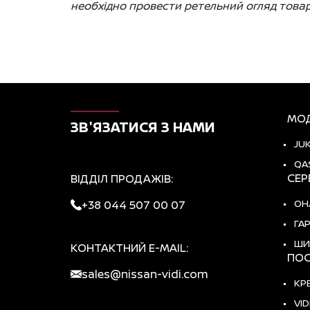
необхідно провести ретельний огляд товар
МОД
ЗВ'ЯЗАТИСЯ З НАМИ
JU
QA
СЕР
ВІДДІЛ ПРОДАЖІВ:
ОН
+38 044 507 00 07
ГА
ШИ
КОНТАКТНИЙ E-MAIL:
ПОС
sales@nissan-vidi.com
КР
VID