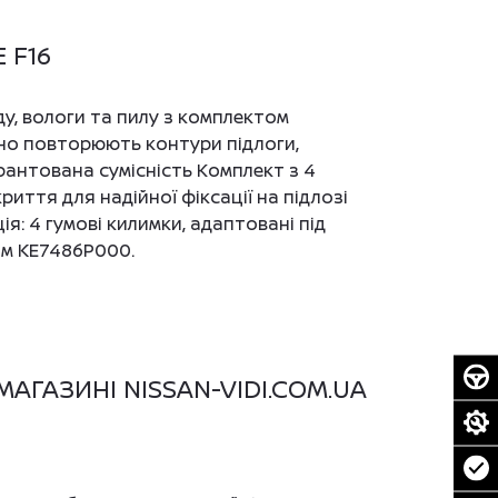
 F16
уду, вологи та пилу з комплектом
ьно повторюють контури підлоги,
рантована сумісність Комплект з 4
иття для надійної фіксації на підлозі
ія: 4 гумові килимки, адаптовані під
ом KE7486P000.
-МАГАЗИНІ NISSAN-VIDI.COM.UA