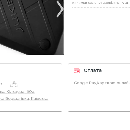
Килимки салону гумові, к-кт 4 шт.
Оплата
Google Pay,
Карткою онлайн
з:
ика Кільцева, 60а,
ка Борщагівка, Київська