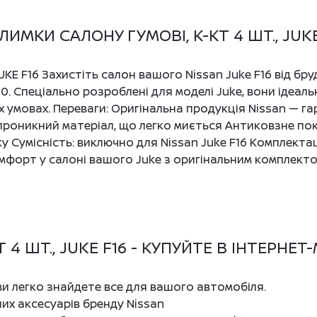
МКИ САЛОНУ ГУМОВІ, К-КТ 4 ШТ., JUKE
JUKE F16 Захистіть салон вашого Nissan Juke F16 від бр
0. Спеціально розроблені для моделі Juke, вони ідеал
 умовах. Переваги: Оригінальна продукція Nissan — га
проникний матеріал, що легко миється Антиковзне покр
ску Сумісність: виключно для Nissan Juke F16 Комплектац
омфорт у салоні вашого Juke з оригінальним комплект
4 ШТ., JUKE F16 - КУПУЙТЕ В ІНТЕРНЕТ
 ви легко знайдете все для вашого автомобіля.
них аксесуарів бренду Nissan