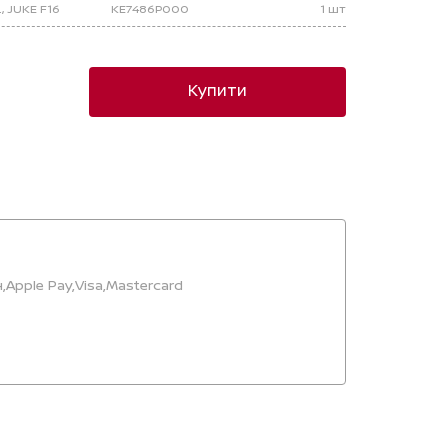
, JUKE F16
KE7486P000
1 шт
Купити
,
Apple Pay,
Visa,
Mastercard