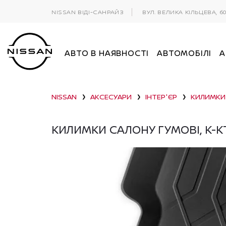
NISSAN ВІДІ-САНРАЙЗ
ВУЛ. ВЕЛИКА КІЛЬЦЕВА, 6
АВТО В НАЯВНОСТІ
АВТОМОБІЛІ
А
NISSAN
АКСЕСУАРИ
ІНТЕР'ЄР
КИЛИМКИ
❯
❯
❯
КИЛИМКИ САЛОНУ ГУМОВІ, К-КТ 