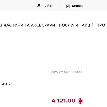
УВІЙТИ
Кошик
0
АПЧАСТИНИ ТА АКСЕСУАРИ
ПОСЛУГИ
АКЦІЇ
ПРО
Артикул:N00000666
ля:
JUKE;
4 121.00