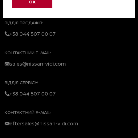
ЗВ'ЯЗАТИСЯ З НАМИ
ОК
ВІДДІЛ ПРОДАЖІВ:
+38 044 507 00 07
КОНТАКТНИЙ E-MAIL:
sales@nissan-vidi.com
ВІДДІЛ СЕРВІСУ:
+38 044 507 00 07
КОНТАКТНИЙ E-MAIL:
aftersales@nissan-vidi.com