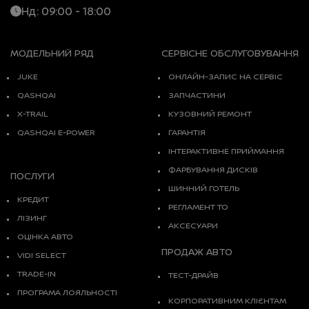
Нд: 09:00 - 18:00
МОДЕЛЬНИЙ РЯД
СЕРВІСНЕ ОБСЛУГОВУВАННЯ
JUKE
ОНЛАЙН-ЗАПИС НА СЕРВІС
QASHQAI
ЗАПЧАСТИНИ
X-TRAIL
КУЗОВНИЙ РЕМОНТ
QASHQAI E-POWER
ГАРАНТІЯ
ІНТЕРАКТИВНЕ ПРИЙМАННЯ
ФАРБУВАННЯ ДИСКІВ
ПОСЛУГИ
ШИННИЙ ГОТЕЛЬ
КРЕДИТ
РЕГЛАМЕНТ ТО
ЛІЗИНГ
АКСЕСУАРИ
ОЦІНКА АВТО
ПРОДАЖ АВТО
VIDI SELECT
TRADE-IN
ТЕСТ-ДРАЙВ
ПРОГРАМА ЛОЯЛЬНОСТІ
КОРПОРАТИВНИМ КЛІЄНТАМ