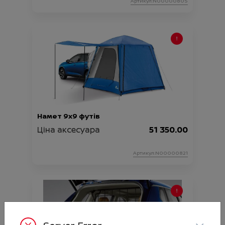
Артикул:N00000805
Намет 9х9 футів
Ціна аксесуара
51 350.00
Артикул:N00000821