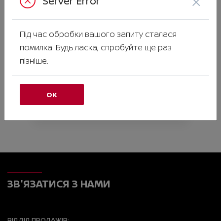
×
Server Error
Під час обробки вашого запиту сталася
Перегородка/решітка для
помилка. Будь ласка, спробуйте ще раз
перевезення собак X-Trail T33
пізніше.
Ціна аксесуара
62 033.00
63 917.00
Ціна з встановленням
ОК
Підходить для автомобіля :
X-TRAIL;
Артикул:N00000858
ЗВ'ЯЗАТИСЯ З НАМИ
ВІДДІЛ ПРОДАЖІВ: