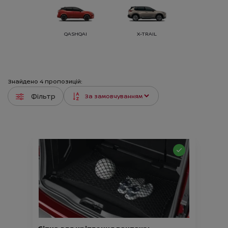
QASHQAI
X-TRAIL
Знайдено
4
пропозицій:
Фільтр