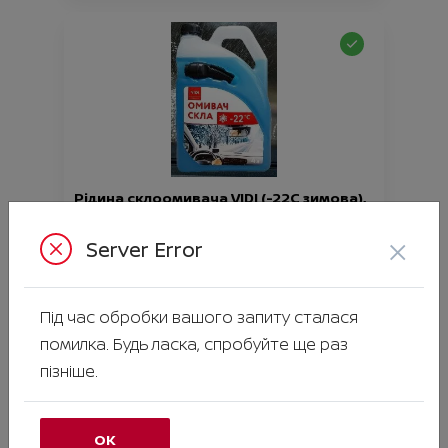
Рідина склоомивача VIDI (-22С зимова),
4 літри
×
Ціна аксесуара
286.00
Server Error
Артикул:N00000935
Під час обробки вашого запиту сталася
помилка. Будь ласка, спробуйте ще раз
пізніше.
ОК