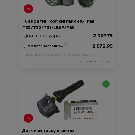
«Секретні» колісні гайки X-Trail
T33/T32/T31/LEAF/F15
Ціна аксесуара
2 307.75
2 872.95
Ціна з встановленням
Підходить для автомобіля :
X-TRAIL;
JUKE;
LEAF;
Артикул:N00000910
Датчики тиску в шинах