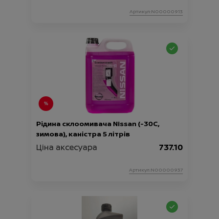
Артикул:N00000913
Рідина склоомивача Nissan (-30C,
зимова), каністра 5 літрів
Ціна аксесуара
737.10
Артикул:N00000937