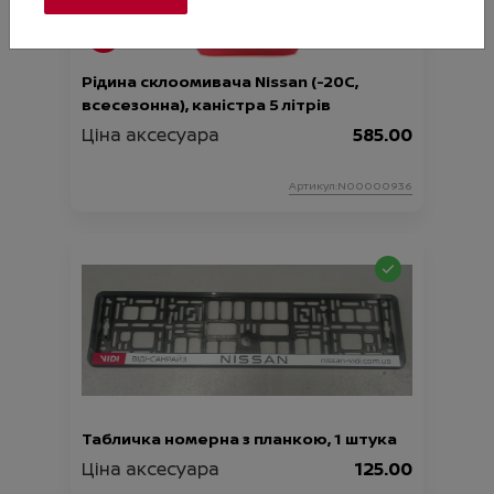
Рідина склоомивача Nissan (-20С,
всесезонна), каністра 5 літрів
Ціна аксесуара
585.00
Артикул:N00000936
Табличка номерна з планкою, 1 штука
Ціна аксесуара
125.00