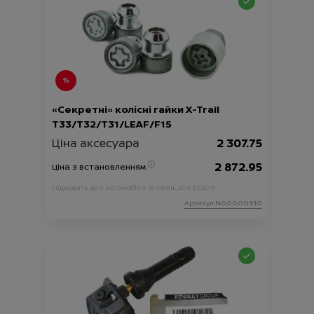
«Секретні» колісні гайки X-Trail
T33/T32/T31/LEAF/F15
Ціна аксесуара
2 307.75
2 872.95
Ціна з встановленням
Підходить для автомобіля :
X-TRAIL;
JUKE;
LEAF;
Артикул:N00000910