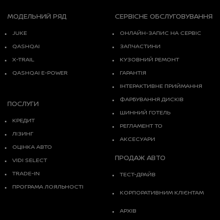
МОДЕЛЬНИЙ РЯД
СЕРВІСНЕ ОБСЛУГОВУВАННЯ
JUKE
ОНЛАЙН-ЗАПИС НА СЕРВІС
QASHQAI
ЗАПЧАСТИНИ
X-TRAIL
КУЗОВНИЙ РЕМОНТ
QASHQAI E-POWER
ГАРАНТІЯ
ІНТЕРАКТИВНЕ ПРИЙМАННЯ
ФАРБУВАННЯ ДИСКІВ
ПОСЛУГИ
ШИННИЙ ГОТЕЛЬ
КРЕДИТ
РЕГЛАМЕНТ ТО
ЛІЗИНГ
АКСЕСУАРИ
ОЦІНКА АВТО
ПРОДАЖ АВТО
VIDI SELECT
TRADE-IN
ТЕСТ-ДРАЙВ
ПРОГРАМА ЛОЯЛЬНОСТІ
КОРПОРАТИВНИМ КЛІЄНТАМ
АРХІВ