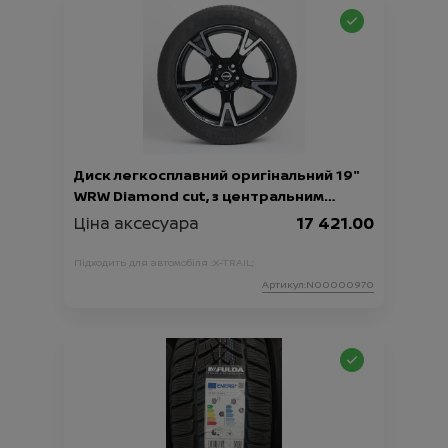
Диск легкосплавний оригінальний 19"
WRW Diamond cut, з центральним
ковпачком
Ціна аксесуара
17 421.00
Підходить для автомобіля :
X-TRAIL;
Артикул:N00000970