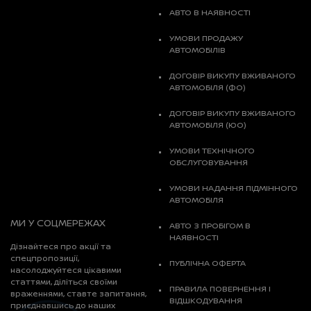
АВТО В НАЯВНОСТІ
УМОВИ ПРОДАЖУ
АВТОМОБІЛІВ
ДОГОВІР ВИКУПУ ВЖИВАНОГО
АВТОМОБІЛЯ (ФО)
ДОГОВІР ВИКУПУ ВЖИВАНОГО
АВТОМОБІЛЯ (ЮО)
УМОВИ ТЕХНІЧНОГО
ОБСЛУГОВУВАННЯ
УМОВИ НАДАННЯ ПІДМІННОГО
АВТОМОБІЛЯ
МИ У СОЦМЕРЕЖАХ
АВТО З ПРОБІГОМ В
НАЯВНОСТІ
Дізнайтеся про акції та
спецпропозиції,
ПУБЛІЧНА ОФЕРТА
насолоджуйтеся цікавими
статтями, діліться своїми
ПРАВИЛА ПОВЕРНЕННЯ І
враженнями, ставте запитання,
ВІДШКОДУВАННЯ
приєднавшись до наших