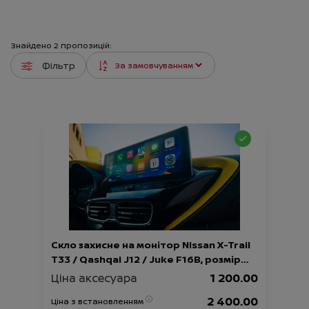
Знайдено
2
пропозицій:
Фільтр
Скло захисне на монітор Nissan X-Trail
T33 / Qashqai J12 / Juke F16B, розмір
12.3“, глянець
Ціна аксесуара
1 200.00
2 400.00
Ціна з встановленням