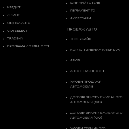
ШИННИЙ ГОТЕЛЬ
КРЕДИТ
РЕГЛАМЕНТ ТО
ЛІЗИНГ
АКСЕСУАРИ
ОЦІНКА АВТО
ПРОДАЖ АВТО
VIDI SELECT
TRADE-IN
ТЕСТ-ДРАЙВ
ПРОГРАМА ЛОЯЛЬНОСТІ
КОРПОРАТИВНИМ КЛІЄНТАМ
АРХІВ
АВТО В НАЯВНОСТІ
УМОВИ ПРОДАЖУ
АВТОМОБІЛІВ
ДОГОВІР ВИКУПУ ВЖИВАНОГО
АВТОМОБІЛЯ (ФО)
ДОГОВІР ВИКУПУ ВЖИВАНОГО
АВТОМОБІЛЯ (ЮО)
УМОВИ ТЕХНІЧНОГО