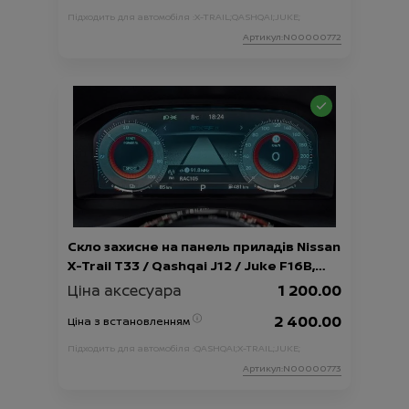
Підходить для автомобіля :
X-TRAIL;
QASHQAI;
JUKE;
Артикул:N00000772
Скло захисне на панель приладів Nissan
X-Trail T33 / Qashqai J12 / Juke F16B,
розмір 12.3“, глянець
Ціна аксесуара
1 200.00
2 400.00
Ціна з встановленням
Підходить для автомобіля :
QASHQAI;
X-TRAIL;
JUKE;
Артикул:N00000773