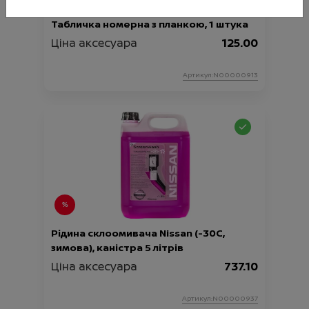
Табличка номерна з планкою, 1 штука
Ціна аксесуара
125.00
Артикул:N00000913
Рідина склоомивача Nissan (-30C,
зимова), каністра 5 літрів
Ціна аксесуара
737.10
Артикул:N00000937