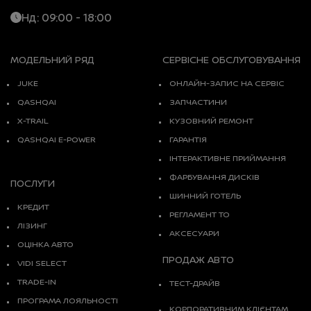
Нд: 09:00 - 18:00
МОДЕЛЬНИЙ РЯД
СЕРВІСНЕ ОБСЛУГОВУВАННЯ
JUKE
ОНЛАЙН-ЗАПИС НА СЕРВІС
QASHQAI
ЗАПЧАСТИНИ
X-TRAIL
КУЗОВНИЙ РЕМОНТ
QASHQAI E-POWER
ГАРАНТІЯ
ІНТЕРАКТИВНЕ ПРИЙМАННЯ
ФАРБУВАННЯ ДИСКІВ
ПОСЛУГИ
ШИННИЙ ГОТЕЛЬ
КРЕДИТ
РЕГЛАМЕНТ ТО
ЛІЗИНГ
АКСЕСУАРИ
ОЦІНКА АВТО
ПРОДАЖ АВТО
VIDI SELECT
TRADE-IN
ТЕСТ-ДРАЙВ
ПРОГРАМА ЛОЯЛЬНОСТІ
КОРПОРАТИВНИМ КЛІЄНТАМ