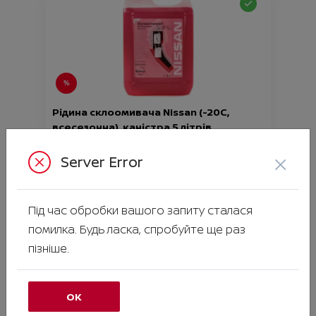
Рідина склоомивача Nissan (-20С,
всесезонна), каністра 5 літрів
Ціна аксесуара
585.00
×
Server Error
Артикул:N00000936
Під час обробки вашого запиту сталася
помилка. Будь ласка, спробуйте ще раз
пізніше.
ОК