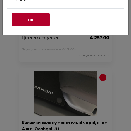
ОК
Килимки салону велюрові чорні, к-кт 4
шт., Qashqai J12 e-Power MC
Ціна аксесуара
4 257.00
Підходить для автомобіля :
QASHQAI;
Артикул:N00000894
Килимки салону текстильні чорні, к-кт
4 шт., Qashqai J11