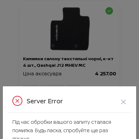
Килимки салону текстильні чорні, к-кт
4 шт., Qashqai J12 MHEV MC
Ціна аксесуара
4 257.00
Підходить для автомобіля :
QASHQAI;
Артикул:N00000893
×
Server Error
Під час обробки вашого запиту сталася
помилка. Будь ласка, спробуйте ще раз
пізніше.