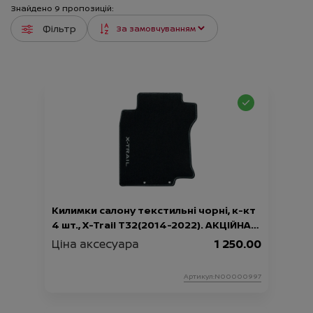
Знайдено
9
пропозицій:
Фільтр
Килимки салону текстильні чорні, к-кт
4 шт., X-Trail T32(2014-2022). АКЦІЙНА
ПРОПОЗИЦІЯ - 60%
Ціна аксесуара
1 250.00
Артикул:N00000997