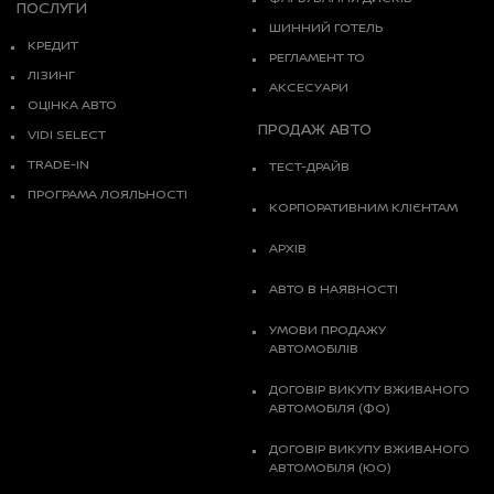
ПОСЛУГИ
ШИННИЙ ГОТЕЛЬ
КРЕДИТ
РЕГЛАМЕНТ ТО
ЛІЗИНГ
АКСЕСУАРИ
ОЦІНКА АВТО
ПРОДАЖ АВТО
VIDI SELECT
TRADE-IN
ТЕСТ-ДРАЙВ
ПРОГРАМА ЛОЯЛЬНОСТІ
КОРПОРАТИВНИМ КЛІЄНТАМ
АРХІВ
АВТО В НАЯВНОСТІ
УМОВИ ПРОДАЖУ
АВТОМОБІЛІВ
ДОГОВІР ВИКУПУ ВЖИВАНОГО
АВТОМОБІЛЯ (ФО)
ДОГОВІР ВИКУПУ ВЖИВАНОГО
АВТОМОБІЛЯ (ЮО)