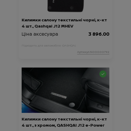
Килимки салону текстильні чорні, к-кт
4 шт., Qashqai J12 MHEV
Ціна аксесуара
3 896.00
Підходить для автомобіля :
QASHQAI;
Артикул:N00000792
Килимки салону текстильні чорні, к-кт
4 шт., з хромом, QASHQAI J12 e-Power