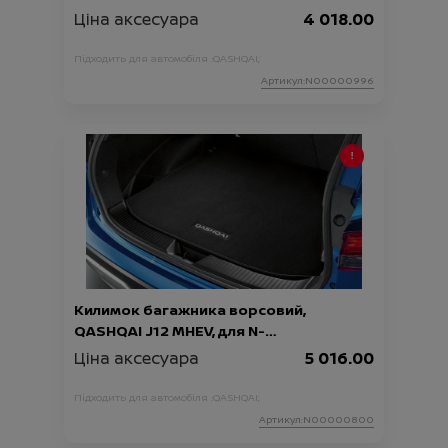
Ціна аксесуара
4 018.00
Підходить для автомобіля :
QASHQAI;
Артикул:N00000996
Килимок багажника ворсовий,
QASHQAI J12 MHEV, для N-
Connecta/Tekna
Ціна аксесуара
5 016.00
Підходить для автомобіля :
QASHQAI;
Артикул:N00000800