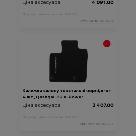
Ціна аксесуара
4 091.00
Підходить для автомобіля :
QASHQAI;
Артикул:N00000794
Килимки салону текстильні чорні, к-кт
4 шт., Qashqai J12 e-Power
Ціна аксесуара
3 407.00
Підходить для автомобіля :
QASHQAI;
Артикул:N00000795