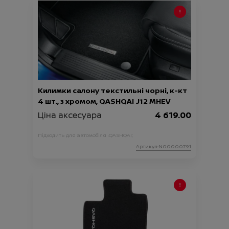
Килимки салону текстильні чорні, к-кт
4 шт., з хромом, QASHQAI J12 MHEV
Ціна аксесуара
4 619.00
Підходить для автомобіля :
QASHQAI;
Артикул:N00000791