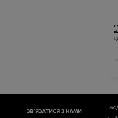
П
ві
Ц
Пі
МОД
ЗВ'ЯЗАТИСЯ З НАМИ
JU