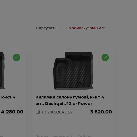
Сортувати:
 к-кт 4
Килимки салону гумові, к-кт 4
шт., Qashqai J12 e-Power
4 280.00
Ціна аксесуара
3 820.00
AI;
Підходить для автомобіля :
QASHQAI;