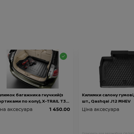
илимок багажника гнучкий(з
Килимки салону гумові,
ртиками по колу), X-TRAIL T32
шт., Qashqai J12 MHEV
2014-2022). АКЦІЙНА
іна аксесуара
1 450.00
Ціна аксесуара
РОПОЗИЦІЯ - 75%
Підходить для автомобіля :
QASHQ