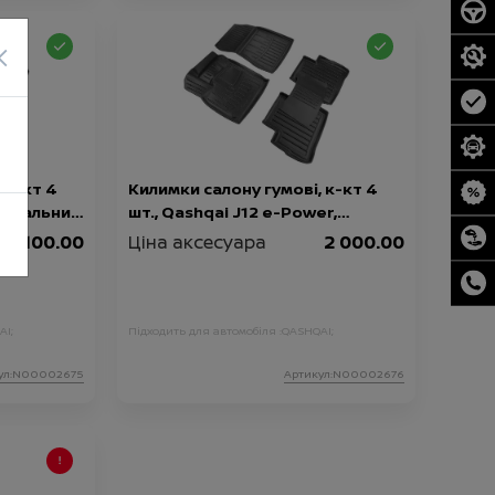
×
 к-кт 4
Килимки салону гумові, к-кт 4
 локальний
шт., Qashqai J12 e-Power,
локальний виробник
2 100.00
Ціна аксесуара
2 000.00
AI;
Підходить для автомобіля :
QASHQAI;
ул:N00002675
Артикул:N00002676