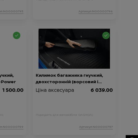
ул:N00000793
Артикул:N00000796
учкий,
Килимок багажника гнучкий,
e-Power
двохсторонній (ворсовий і
гумовий) Qashqai J12 MHEV, для
1 500.00
Ціна аксесуара
6 039.00
N-Connecta/Tekna
AI;
Підходить для автомобіля :
QASHQAI;
ул:N00000799
Артикул:N00000797