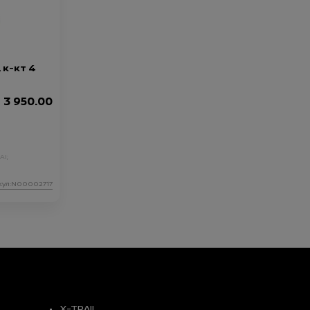
 к-кт 4
3 950.00
AI;
кул:N00002717
X-TRAIL