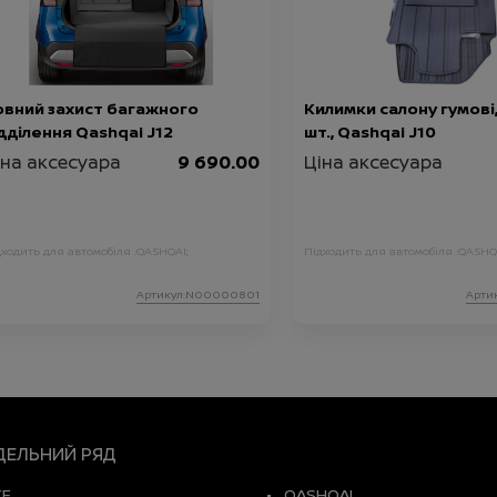
овний захист багажного
Килимки салону гумові,
дділення Qashqai J12
шт., Qashqai J10
іна аксесуара
9 690.00
Ціна аксесуара
дходить для автомобіля :
QASHQAI;
Підходить для автомобіля :
QASHQ
Артикул:N00000801
Арти
ЕЛЬНИЙ РЯД
KE
QASHQAI