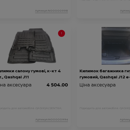
Артикул:N00000998
Артик
лимки салону гумові, к-кт 4
Килимок багажника гн
., Qashqai J11
гумовий, Qashqai J12 
іна аксесуара
4 504.00
Ціна аксесуара
дходить для автомобіля :
QASHQAI;
SENTRA;
Підходить для автомобіля :
QASHQ
Артикул:N00000994
Артик