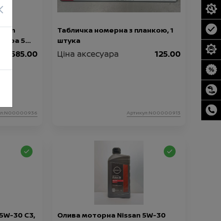
×
ssan
Табличка номерна з планкою, 1
істра 5
штука
585.00
Ціна аксесуара
125.00
ул:N00000936
Артикул:N00000913
5W-30 C3,
Олива моторна Nissan 5W-30