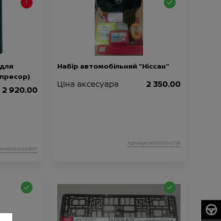
 для
Набір автомобільний "Ніссан"
мпресор)
Ціна аксесуара
2 350.00
2 920.00
Артикул:N00000719
ул:N00000837