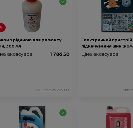
алон з рідиною для ремонту
Електричний пристрій
н, 300 мл
підкачування шин (ко
іна аксесуара
1 786.50
Ціна аксесуара
Артикул:N00000838
Артик