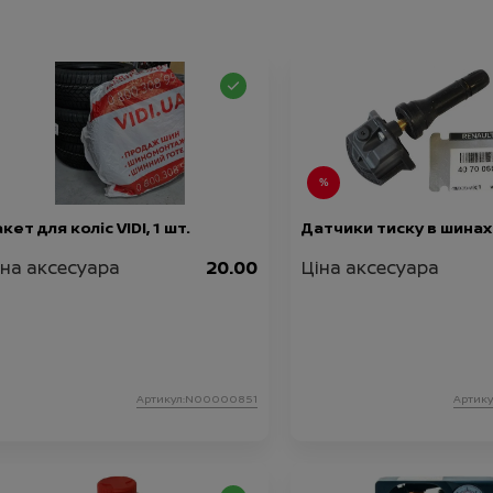
кет для коліс VIDI, 1 шт.
Датчики тиску в шинах
іна аксесуара
20.00
Ціна аксесуара
Артикул:N00000851
Артик