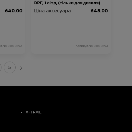
DPF, 1 літр, (тільки для дизеля)
640.00
Ціна аксесуара
648.00
ул:N00000943
Артикул:N00000941
5
X-TRAIL