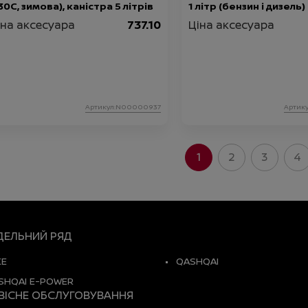
30C, зимова), каністра 5 літрів
1 літр (бензин і дизель)
іна аксесуара
737.10
Ціна аксесуара
Артикул:N00000937
Артик
1
2
3
4
ЕЛЬНИЙ РЯД
KE
QASHQAI
SHQAI E-POWER
ВІСНЕ ОБСЛУГОВУВАННЯ