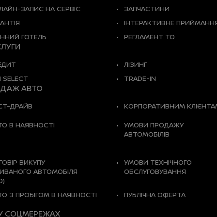
ЛАЙН-ЗАПИС НА СЕРВІС
ЗАПЧАСТИНИ
РАНТІЯ
ІНТЕРАКТИВНЕ ПРИЙМАНН
ННИЙ ГОТЕЛЬ
РЕГЛАМЕНТ ТО
ЛУГИ
ЕДИТ
ЛІЗИНГ
I SELECT
TRADE-IN
ДАЖ АВТО
СТ-ДРАЙВ
КОРПОРАТИВНИМ КЛІЄНТА
ТО В НАЯВНОСТІ
УМОВИ ПРОДАЖУ
АВТОМОБІЛІВ
ГОВІР ВИКУПУ
УМОВИ ТЕХНІЧНОГО
ИВАНОГО АВТОМОБІЛЯ
ОБСЛУГОВУВАННЯ
О)
ТО З ПРОБІГОМ В НАЯВНОСТІ
ПУБЛІЧНА ОФЕРТА
У СОЦМЕРЕЖАХ