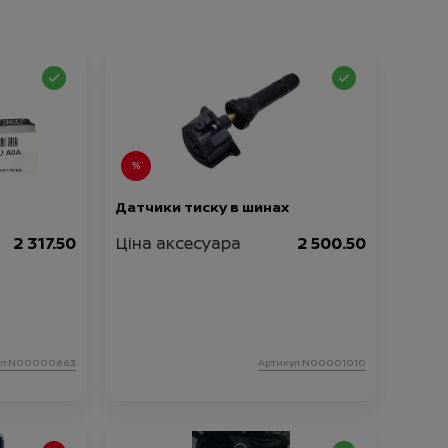
Датчики тиску в шинах
2 317.50
Ціна аксесуара
2 500.50
ул:N00000663
Артикул:N00001010