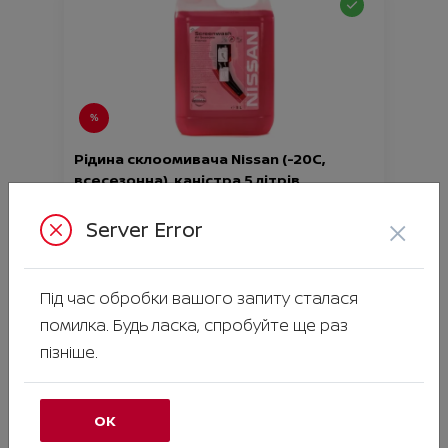
Рідина склоомивача Nissan (-20С,
всесезонна), каністра 5 літрів
Ціна аксесуара
585.00
×
Server Error
Артикул:N00000936
Під час обробки вашого запиту сталася
помилка. Будь ласка, спробуйте ще раз
пізніше.
ОК