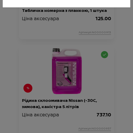
Табличка номерна з планкою, 1 штука
Ціна аксесуара
125.00
Артикул:N00000913
Рідина склоомивача Nissan (-30C,
зимова), каністра 5 літрів
Ціна аксесуара
737.10
Артикул:N00000937