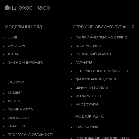
Нд: 09:00 - 18:00
МОДЕЛЬНИЙ РЯД
СЕРВІСНЕ ОБСЛУГОВУВАННЯ
JUKE
ОНЛАЙН-ЗАПИС НА СЕРВІС
QASHQAI
ЗАПЧАСТИНИ
X-TRAIL
КУЗОВНИЙ РЕМОНТ
QASHQAI E-POWER
ГАРАНТІЯ
ІНТЕРАКТИВНЕ ПРИЙМАННЯ
ФАРБУВАННЯ ДИСКІВ
ПОСЛУГИ
ШИННИЙ ГОТЕЛЬ
КРЕДИТ
РЕГЛАМЕНТ ТО
ЛІЗИНГ
АКСЕСУАРИ
ОЦІНКА АВТО
ПРОДАЖ АВТО
VIDI SELECT
TRADE-IN
ТЕСТ-ДРАЙВ
ПРОГРАМА ЛОЯЛЬНОСТІ
КОРПОРАТИВНИМ КЛІЄНТАМ