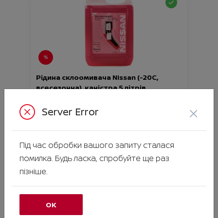
Рідина склоомивача Nissan (-20С,
всесезонна), каністра 5 літрів
Ціна аксесуара
585.00
×
Server Error
Артикул:N00000936
Під час обробки вашого запиту сталася
помилка. Будь ласка, спробуйте ще раз
пізніше.
ОК