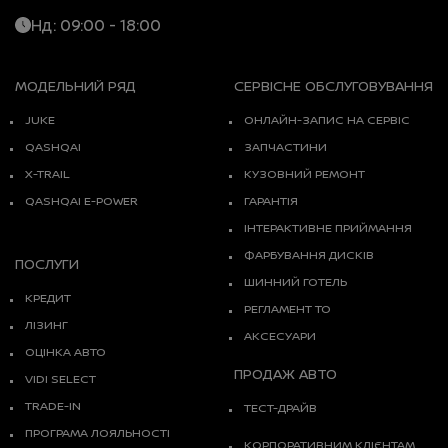
Нд: 09:00 - 18:00
МОДЕЛЬНИЙ РЯД
СЕРВІСНЕ ОБСЛУГОВУВАННЯ
JUKE
ОНЛАЙН-ЗАПИС НА СЕРВІС
QASHQAI
ЗАПЧАСТИНИ
X-TRAIL
КУЗОВНИЙ РЕМОНТ
QASHQAI E-POWER
ГАРАНТІЯ
ІНТЕРАКТИВНЕ ПРИЙМАННЯ
ФАРБУВАННЯ ДИСКІВ
ПОСЛУГИ
ШИННИЙ ГОТЕЛЬ
КРЕДИТ
РЕГЛАМЕНТ ТО
ЛІЗИНГ
АКСЕСУАРИ
ОЦІНКА АВТО
ПРОДАЖ АВТО
VIDI SELECT
TRADE-IN
ТЕСТ-ДРАЙВ
ПРОГРАМА ЛОЯЛЬНОСТІ
КОРПОРАТИВНИМ КЛІЄНТАМ