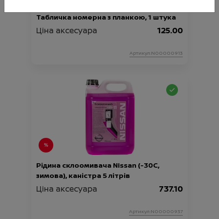
Табличка номерна з планкою, 1 штука
Ціна аксесуара
125.00
Артикул:N00000913
Рідина склоомивача Nissan (-30C,
зимова), каністра 5 літрів
Ціна аксесуара
737.10
Артикул:N00000937